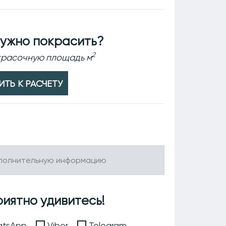
ужно покрасить?
2
окрасочную площадь м
ТЬ К РАСЧЕТУ
риятно удивитесь!
tsApp
Viber
Telegram