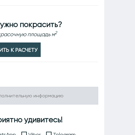
ужно покрасить?
2
окрасочную площадь м
ТЬ К РАСЧЕТУ
риятно удивитесь!
tsApp
Viber
Telegram